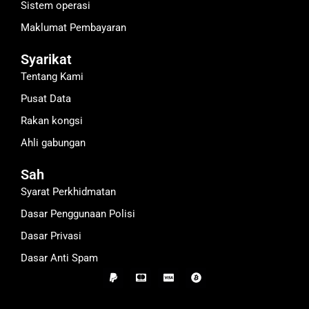
Sistem operasi
Maklumat Pembayaran
Syarikat
Tentang Kami
Pusat Data
Rakan kongsi
Ahli gabungan
Sah
Syarat Perkhidmatan
Dasar Penggunaan Polisi
Dasar Privasi
Dasar Anti Spam
P
C
C
B
a
c
c
i
y
-
-
t
p
m
v
c