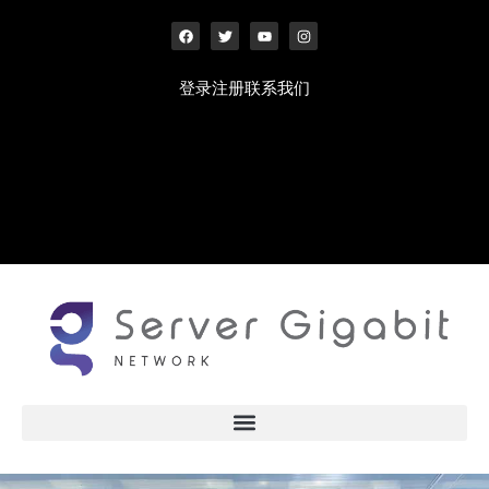
跳
F
T
Y
I
至
a
w
o
n
c
i
u
s
内
e
t
t
t
b
t
u
a
登录
注册
联系我们
o
e
b
g
容
o
r
e
r
k
a
m